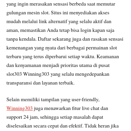
yang ingin merasakan sensasi berbeda saat memutar
gulungan mesin slot. Situs ini menyediakan akses
mudah melalui link alternatif yang selalu aktif dan
aman, memastikan Anda tetap bisa login kapan saja
tanpa kendala. Daftar sekarang juga dan rasakan sensasi
kemenangan yang nyata dari berbagai permainan slot
terbaru yang terus diperbarui setiap waktu. Keamanan
dan kenyamanan menjadi prioritas utama di pusat
slot303 Winning303 yang selalu mengedepankan
transparansi dan layanan terbaik.
Selain memiliki tampilan yang user-friendly,
Winning303
juga menawarkan fitur live chat dan
support 24 jam, sehingga setiap masalah dapat
diselesaikan secara cepat dan efektif. Tidak heran jika