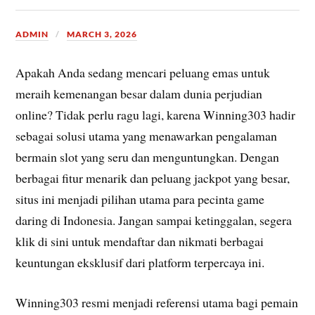
ADMIN
MARCH 3, 2026
Apakah Anda sedang mencari peluang emas untuk
meraih kemenangan besar dalam dunia perjudian
online? Tidak perlu ragu lagi, karena Winning303 hadir
sebagai solusi utama yang menawarkan pengalaman
bermain slot yang seru dan menguntungkan. Dengan
berbagai fitur menarik dan peluang jackpot yang besar,
situs ini menjadi pilihan utama para pecinta game
daring di Indonesia. Jangan sampai ketinggalan, segera
klik di sini untuk mendaftar dan nikmati berbagai
keuntungan eksklusif dari platform terpercaya ini.
Winning303 resmi menjadi referensi utama bagi pemain