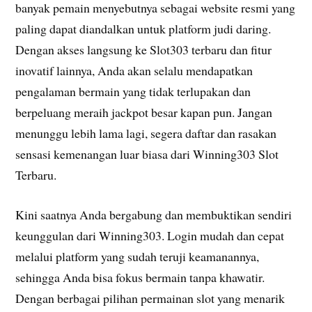
banyak pemain menyebutnya sebagai website resmi yang
paling dapat diandalkan untuk platform judi daring.
Dengan akses langsung ke Slot303 terbaru dan fitur
inovatif lainnya, Anda akan selalu mendapatkan
pengalaman bermain yang tidak terlupakan dan
berpeluang meraih jackpot besar kapan pun. Jangan
menunggu lebih lama lagi, segera daftar dan rasakan
sensasi kemenangan luar biasa dari Winning303 Slot
Terbaru.
Kini saatnya Anda bergabung dan membuktikan sendiri
keunggulan dari Winning303. Login mudah dan cepat
melalui platform yang sudah teruji keamanannya,
sehingga Anda bisa fokus bermain tanpa khawatir.
Dengan berbagai pilihan permainan slot yang menarik