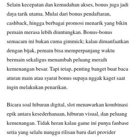
Selain kecepatan dan kemudahan akses, bonus juga jadi
daya tarik utama. Mulai dari bonus pendaftaran,
cashback, hingga berbagai promosi menarik yang bikin
pemain merasa lebih diuntungkan. Bonus-bonus
semacam ini bukan cuma gimmick; kalau dimanfaatkan
dengan bijak, pemain bisa memperpanjang waktu
bermain sekaligus menambah peluang meraih
kemenangan besar. Tapi tetap, penting banget buat baca
aturan main atau syarat bonus supaya nggak kaget saat
ingin melakukan penarikan.
Bicara soal hiburan digital, slot menawarkan kombinasi
epik antara kesederhanaan, hiburan visual, dan peluang
kemenangan. Tidak heran kalau game ini punya fanbase
setia yang selalu nunggu rilisan baru dari provider