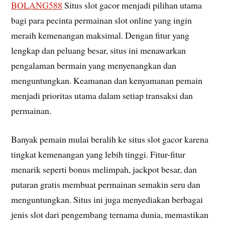
BOLANG588
Situs slot gacor menjadi pilihan utama
bagi para pecinta permainan slot online yang ingin
meraih kemenangan maksimal. Dengan fitur yang
lengkap dan peluang besar, situs ini menawarkan
pengalaman bermain yang menyenangkan dan
menguntungkan. Keamanan dan kenyamanan pemain
menjadi prioritas utama dalam setiap transaksi dan
permainan.
Banyak pemain mulai beralih ke situs slot gacor karena
tingkat kemenangan yang lebih tinggi. Fitur-fitur
menarik seperti bonus melimpah, jackpot besar, dan
putaran gratis membuat permainan semakin seru dan
menguntungkan. Situs ini juga menyediakan berbagai
jenis slot dari pengembang ternama dunia, memastikan