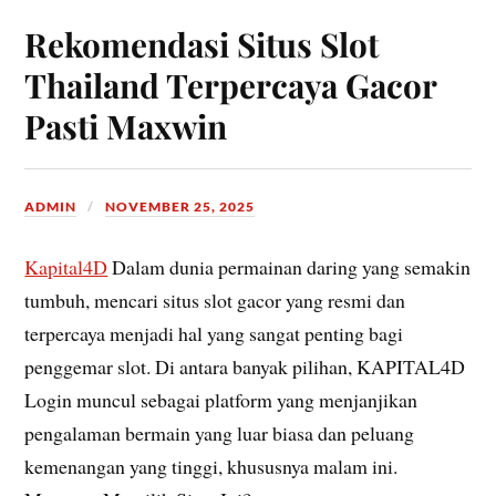
Rekomendasi Situs Slot
Thailand Terpercaya Gacor
Pasti Maxwin
ADMIN
NOVEMBER 25, 2025
Kapital4D
Dalam dunia permainan daring yang semakin
tumbuh, mencari situs slot gacor yang resmi dan
terpercaya menjadi hal yang sangat penting bagi
penggemar slot. Di antara banyak pilihan, KAPITAL4D
Login muncul sebagai platform yang menjanjikan
pengalaman bermain yang luar biasa dan peluang
kemenangan yang tinggi, khususnya malam ini.