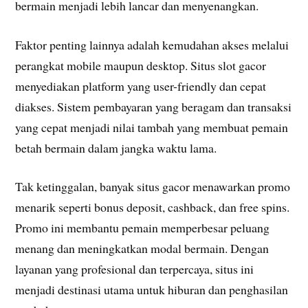
bermain menjadi lebih lancar dan menyenangkan.
Faktor penting lainnya adalah kemudahan akses melalui
perangkat mobile maupun desktop. Situs slot gacor
menyediakan platform yang user-friendly dan cepat
diakses. Sistem pembayaran yang beragam dan transaksi
yang cepat menjadi nilai tambah yang membuat pemain
betah bermain dalam jangka waktu lama.
Tak ketinggalan, banyak situs gacor menawarkan promo
menarik seperti bonus deposit, cashback, dan free spins.
Promo ini membantu pemain memperbesar peluang
menang dan meningkatkan modal bermain. Dengan
layanan yang profesional dan terpercaya, situs ini
menjadi destinasi utama untuk hiburan dan penghasilan