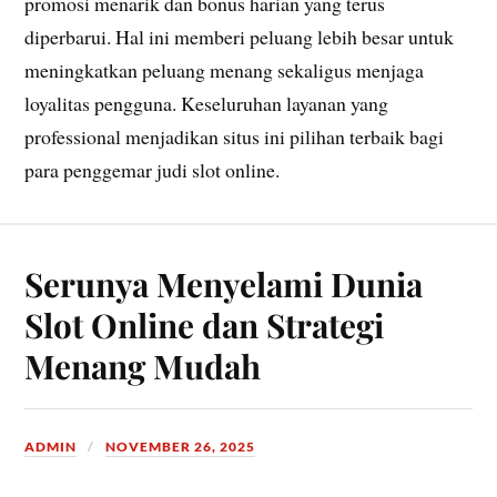
promosi menarik dan bonus harian yang terus
diperbarui. Hal ini memberi peluang lebih besar untuk
meningkatkan peluang menang sekaligus menjaga
loyalitas pengguna. Keseluruhan layanan yang
professional menjadikan situs ini pilihan terbaik bagi
para penggemar judi slot online.
Serunya Menyelami Dunia
Slot Online dan Strategi
Menang Mudah
ADMIN
NOVEMBER 26, 2025