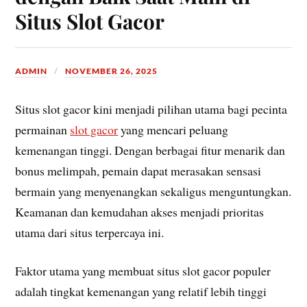
Situs Slot Gacor
ADMIN
NOVEMBER 26, 2025
Situs slot gacor kini menjadi pilihan utama bagi pecinta
permainan
slot gacor
yang mencari peluang
kemenangan tinggi. Dengan berbagai fitur menarik dan
bonus melimpah, pemain dapat merasakan sensasi
bermain yang menyenangkan sekaligus menguntungkan.
Keamanan dan kemudahan akses menjadi prioritas
utama dari situs terpercaya ini.
Faktor utama yang membuat situs slot gacor populer
adalah tingkat kemenangan yang relatif lebih tinggi