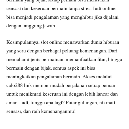
sensasi dan keseruan bermain tanpa stres. Judi online
bisa menjadi pengalaman yang menghibur jika dijalani
dengan tanggung jawab.
Kesimpulannya, slot online menawarkan dunia hiburan
yang seru dengan berbagai peluang kemenangan. Dari
memahami jenis permainan, memanfaatkan fitur, hingga
bermain dengan bijak, semua aspek ini bisa
meningkatkan pengalaman bermain. Akses melalui
calo288 link mempermudah perjalanan setiap pemain
untuk menikmati keseruan ini dengan lebih lancar dan
aman. Jadi, tunggu apa lagi? Putar gulungan, nikmati
sensasi, dan raih kemenanganmu!