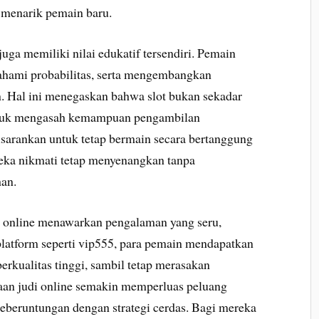
n menarik pemain baru.
juga memiliki nilai edukatif tersendiri. Pemain
ahami probabilitas, serta mengembangkan
n. Hal ini menegaskan bahwa slot bukan sekadar
untuk mengasah kemampuan pengambilan
isarankan untuk tetap bermain secara bertanggung
eka nikmati tetap menyenangkan tanpa
han.
t online menawarkan pengalaman yang seru,
latform seperti vip555, para pemain mendapatkan
rkualitas tinggi, sambil tetap merasakan
an judi online semakin memperluas peluang
keberuntungan dengan strategi cerdas. Bagi mereka