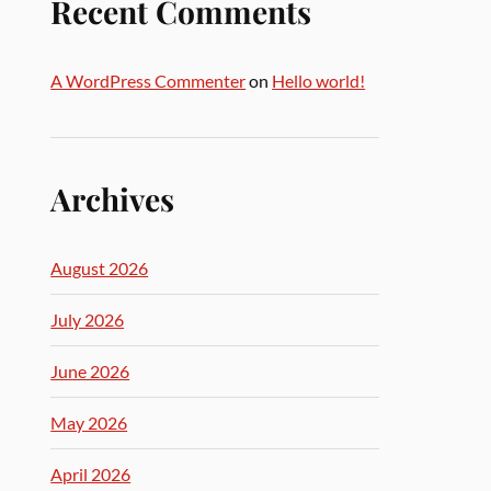
Recent Comments
A WordPress Commenter
on
Hello world!
Archives
August 2026
July 2026
June 2026
May 2026
April 2026