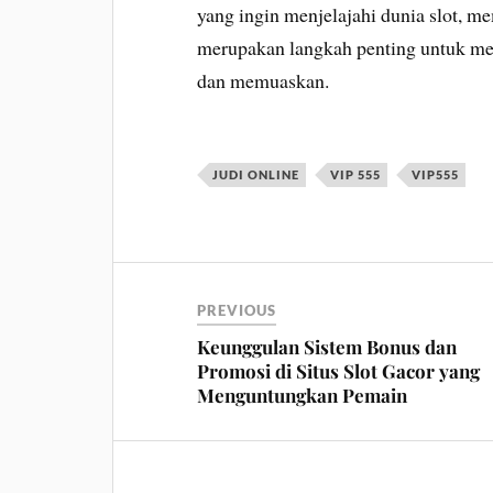
yang ingin menjelajahi dunia slot, m
merupakan langkah penting untuk m
dan memuaskan.
JUDI ONLINE
VIP 555
VIP555
PREVIOUS
Keunggulan Sistem Bonus dan
Promosi di Situs Slot Gacor yang
Menguntungkan Pemain