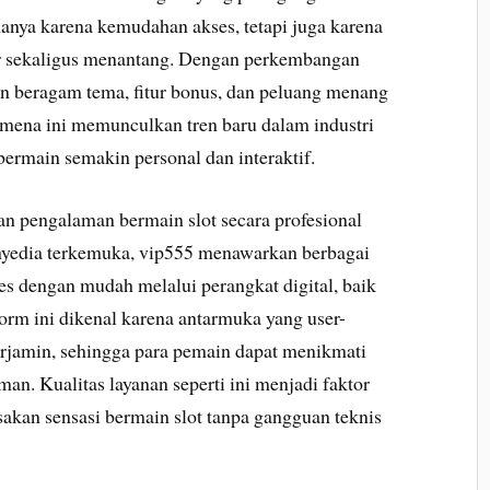
 hanya karena kemudahan akses, tetapi juga karena
 sekaligus menantang. Dengan perkembangan
an beragam tema, fitur bonus, dan peluang menang
mena ini memunculkan tren baru dalam industri
bermain semakin personal dan interaktif.
an pengalaman bermain slot secara profesional
enyedia terkemuka, vip555 menawarkan berbagai
ses dengan mudah melalui perangkat digital, baik
orm ini dikenal karena antarmuka yang user-
erjamin, sehingga para pemain dapat menikmati
n. Kualitas layanan seperti ini menjadi faktor
akan sensasi bermain slot tanpa gangguan teknis