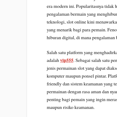
era modern ini. Popularitasnya tidak
pengalaman bermain yang menghibur
teknologi, slot online kini menawark
yang menarik bagi para pemain. Feno
hiburan digital, di mana pengalaman 
Salah satu platform yang menghadirk
vip555
adalah
. Sebagai salah satu p
jenis permainan slot yang dapat diak
komputer maupun ponsel pintar. Platf
friendly dan sistem keamanan yang t
permainan dengan rasa aman dan nyama
penting bagi pemain yang ingin meras
maupun risiko keamanan.