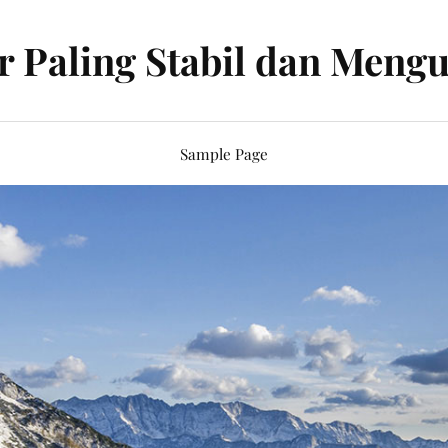
r Paling Stabil dan Men
Sample Page