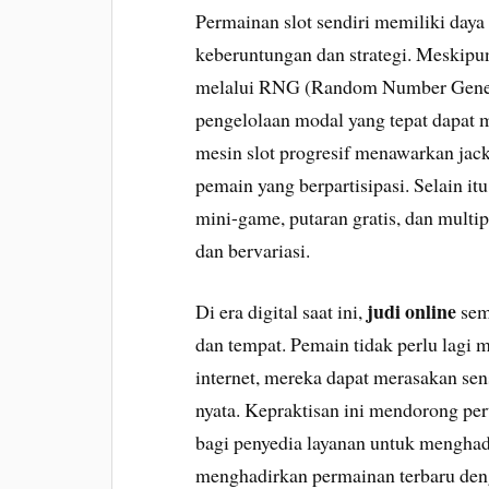
Permainan slot sendiri memiliki daya 
keberuntungan dan strategi. Meskipun
melalui RNG (Random Number Generato
pengelolaan modal yang tepat dapat
mesin slot progresif menawarkan jack
pemain yang berpartisipasi. Selain i
mini-game, putaran gratis, dan multip
dan bervariasi.
judi online
Di era digital saat ini,
sema
dan tempat. Pemain tidak perlu lagi 
internet, mereka dapat merasakan se
nyata. Kepraktisan ini mendorong pe
bagi penyedia layanan untuk menghadi
menghadirkan permainan terbaru deng