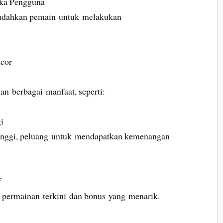
ka Pengguna
udahkan pemain untuk melakukan
acor
an berbagai manfaat, seperti:
i
tinggi, peluang untuk mendapatkan kemenangan
f
 permainan terkini dan bonus yang menarik.