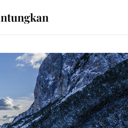
guntungkan