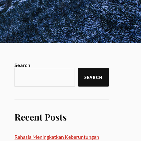
Search
SEARCH
Recent Posts
Rahasia Meningkatkan Keberuntungan