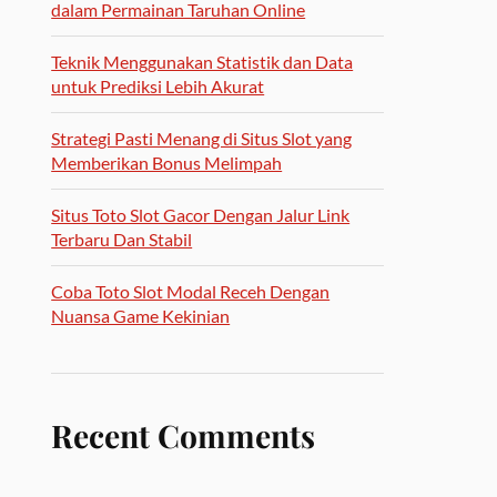
dalam Permainan Taruhan Online
Teknik Menggunakan Statistik dan Data
untuk Prediksi Lebih Akurat
Strategi Pasti Menang di Situs Slot yang
Memberikan Bonus Melimpah
Situs Toto Slot Gacor Dengan Jalur Link
Terbaru Dan Stabil
Coba Toto Slot Modal Receh Dengan
Nuansa Game Kekinian
Recent Comments