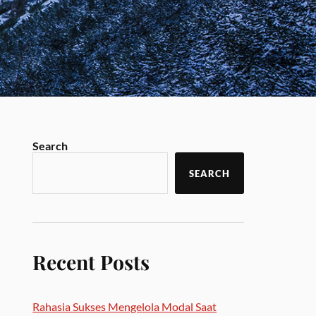
Search
SEARCH
Recent Posts
Rahasia Sukses Mengelola Modal Saat