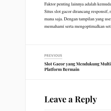
Faktor penting lainnya adalah kemud
Situs slot gacor dirancang responsi
mana saja. Dengan tampilan yang use
memahami serta mengoptimalkan seti
PREVIOUS
Slot Gacor yang Mendukung Multi
Platform Bermain
Leave a Reply