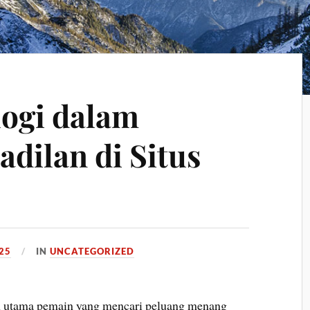
ogi dalam
dilan di Situs
25
IN
UNCATEGORIZED
an utama pemain yang mencari peluang menang