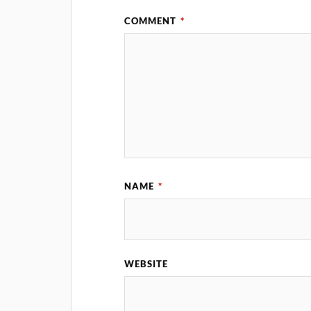
COMMENT
*
NAME
*
WEBSITE