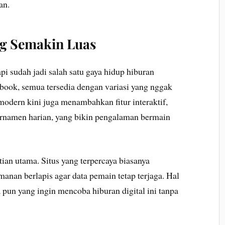
an.
ng Semakin Luas
api sudah jadi salah satu gaya hidup hiburan
rtsbook, semua tersedia dengan variasi yang nggak
modern kini juga menambahkan fitur interaktif,
 turnamen harian, yang bikin pengalaman bermain
atian utama. Situs yang terpercaya biasanya
anan berlapis agar data pemain tetap terjaga. Hal
pun yang ingin mencoba hiburan digital ini tanpa