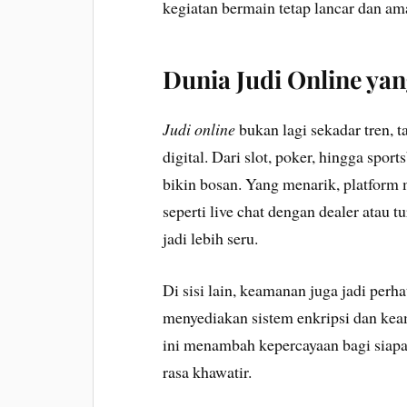
kegiatan bermain tetap lancar dan am
Dunia Judi Online ya
Judi online
bukan lagi sekadar tren, t
digital. Dari slot, poker, hingga spo
bikin bosan. Yang menarik, platform 
seperti live chat dengan dealer atau
jadi lebih seru.
Di sisi lain, keamanan juga jadi perh
menyediakan sistem enkripsi dan keam
ini menambah kepercayaan bagi siapa 
rasa khawatir.