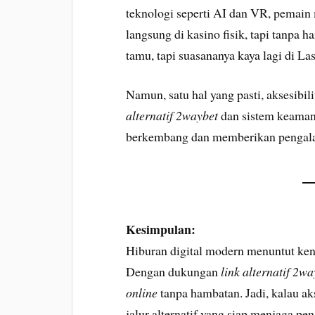
teknologi seperti AI dan VR, pemain
langsung di kasino fisik, tapi tanpa 
tamu, tapi suasananya kaya lagi di La
Namun, satu hal yang pasti, aksesibil
alternatif 2waybet
dan sistem keamana
berkembang dan memberikan pengala
Kesimpulan:
Hiburan digital modern menuntut ken
Dengan dukungan
link alternatif 2wa
online
tanpa hambatan. Jadi, kalau a
jalur alternatif yang siap menjaga p