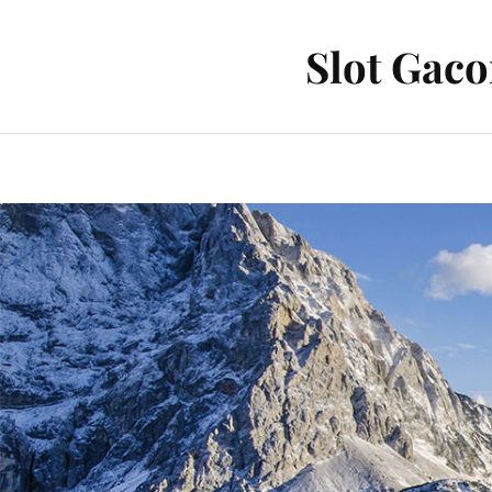
Slot Gaco