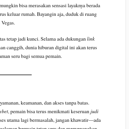
 mungkin bisa merasakan sensasi layaknya berada
harus keluar rumah. Bayangin aja, duduk di ruang
s Vegas.
itas tetap jadi kunci. Selama ada dukungan
link
n canggih, dunia hiburan digital ini akan terus
man seru bagi semua pemain.
yamanan, keamanan, dan akses tanpa batas.
ybet
, pemain bisa terus menikmati keseruan
judi
kses utama lagi bermasalah, jangan khawatir—ada
engalaman bermain tetap seru dan menyenangkan.