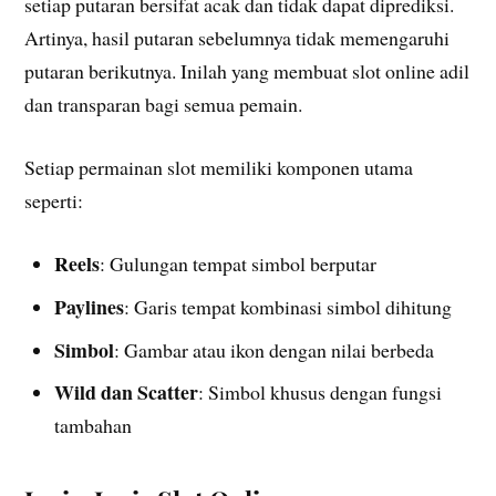
setiap putaran bersifat acak dan tidak dapat diprediksi.
Artinya, hasil putaran sebelumnya tidak memengaruhi
putaran berikutnya. Inilah yang membuat slot online adil
dan transparan bagi semua pemain.
Setiap permainan slot memiliki komponen utama
seperti:
Reels
: Gulungan tempat simbol berputar
Paylines
: Garis tempat kombinasi simbol dihitung
Simbol
: Gambar atau ikon dengan nilai berbeda
Wild dan Scatter
: Simbol khusus dengan fungsi
tambahan