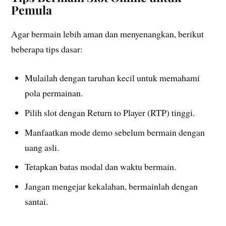
Pemula
Agar bermain lebih aman dan menyenangkan, berikut
beberapa tips dasar:
Mulailah dengan taruhan kecil untuk memahami
pola permainan.
Pilih slot dengan Return to Player (RTP) tinggi.
Manfaatkan mode demo sebelum bermain dengan
uang asli.
Tetapkan batas modal dan waktu bermain.
Jangan mengejar kekalahan, bermainlah dengan
santai.