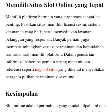
Memilih Situs Slot Online yang Tepat
Memilih platform bermain yang terpercaya sangatlah
penting. Pastikan situs memiliki lisensi resmi, sistem
keamanan yang baik, serta menyediakan layanan
pelanggan yang responsif. Banyak pemain juga
mempertimbangkan variasi permainan dan kemudahan
transaksi saat memilih platform. Dalam pencarian
informasi, beberapa pemain sering menemukan
referensi seperti
naga33 situs
yang dikenal menyediakan
beragam pilihan permainan slot online.
Kesimpulan
Slot online adalah permainan yang mudah dipahami dan