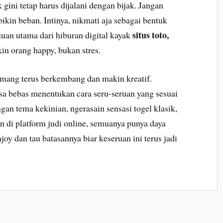
 gini tetap harus dijalani dengan bijak. Jangan
ikin beban. Intinya, nikmati aja sebagai bentuk
situs toto,
juan utama dari hiburan digital kayak
in orang happy, bukan stres.
emang terus berkembang dan makin kreatif.
sa bebas menentukan cara seru-seruan yang sesuai
ngan tema kekinian, ngerasain sensasi togel klasik,
 di platform judi online, semuanya punya daya
njoy dan tau batasannya biar keseruan ini terus jadi