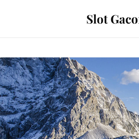
Slot Gaco