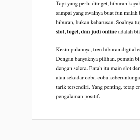
Tapi yang perlu diinget, hiburan kayak
sampai yang awalnya buat fun malah b
hiburan, bukan keharusan. Soalnya tu
slot, togel, dan judi online
adalah bik
Kesimpulannya, tren hiburan digital 
Dengan banyaknya pilihan, pemain bi
dengan selera. Entah itu main slot de
atau sekadar coba-coba keberuntungan
tarik tersendiri. Yang penting, tetap e
pengalaman positif.