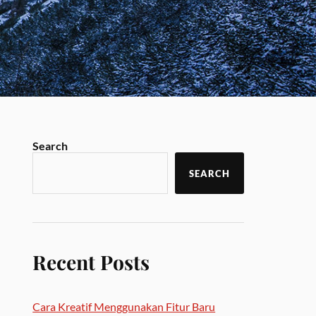
Search
SEARCH
Recent Posts
Cara Kreatif Menggunakan Fitur Baru