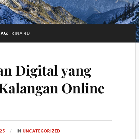
TAG:
RINA 4D
n Digital yang
 Kalangan Online
025
IN
UNCATEGORIZED