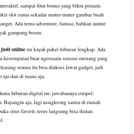
nteraktif, sampai fitur bonus yang bikin pemain
ikir slot cuma sekadar muter-muter gambar buah
banget. Ada tema adventure, fantasi, bahkan anime
ggak gampang bosen.
judi online
n
ini kayak paket hiburan lengkap. Ada
uga kesempatan buat ngerasain sensasi menang yang
karang semua itu bisa diakses lewat gadget, jadi
 aja dan di mana aja.
unia hiburan digital ini, jawabannya simpel:
an. Bayangin aja, lagi nongkrong santai di rumah
uka situs favorit, terus langsung bisa ikutan
l.