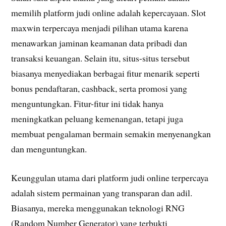
memilih platform judi online adalah kepercayaan. Slot
maxwin terpercaya menjadi pilihan utama karena
menawarkan jaminan keamanan data pribadi dan
transaksi keuangan. Selain itu, situs-situs tersebut
biasanya menyediakan berbagai fitur menarik seperti
bonus pendaftaran, cashback, serta promosi yang
menguntungkan. Fitur-fitur ini tidak hanya
meningkatkan peluang kemenangan, tetapi juga
membuat pengalaman bermain semakin menyenangkan
dan menguntungkan.
Keunggulan utama dari platform judi online terpercaya
adalah sistem permainan yang transparan dan adil.
Biasanya, mereka menggunakan teknologi RNG
(Random Number Generator) yang terbukti