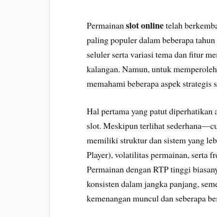
slot online
Permainan
telah berkemba
paling populer dalam beberapa tahun
seluler serta variasi tema dan fitur 
kalangan. Namun, untuk memperoleh 
memahami beberapa aspek strategis s
Hal pertama yang patut diperhatika
slot. Meskipun terlihat sederhana—
memiliki struktur dan sistem yang le
Player), volatilitas permainan, serta
Permainan dengan RTP tinggi biasan
konsisten dalam jangka panjang, seme
kemenangan muncul dan seberapa besa