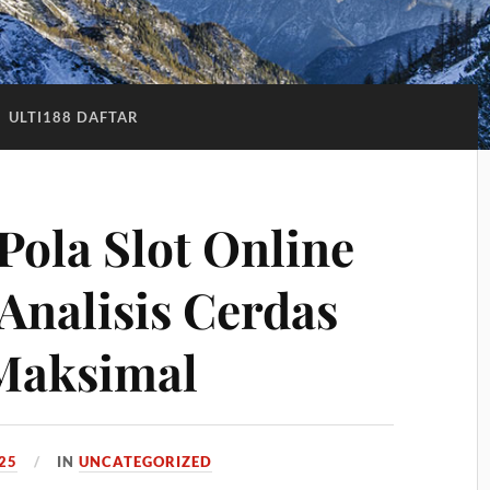
:
ULTI188 DAFTAR
ola Slot Online
 Analisis Cerdas
 Maksimal
25
IN
UNCATEGORIZED