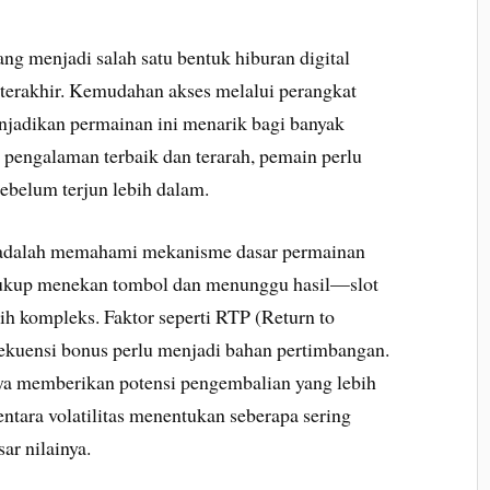
ng menjadi salah satu bentuk hiburan digital
 terakhir. Kemudahan akses melalui perangkat
menjadikan permainan ini menarik bagi banyak
pengalaman terbaik dan terarah, pemain perlu
ebelum terjun lebih dalam.
n adalah memahami mekanisme dasar permainan
cukup menekan tombol dan menunggu hasil—slot
bih kompleks. Faktor seperti RTP (Return to
 frekuensi bonus perlu menjadi bahan pertimbangan.
ya memberikan potensi pengembalian yang lebih
ntara volatilitas menentukan seberapa sering
r nilainya.