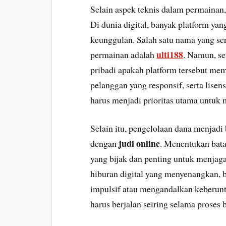
Selain aspek teknis dalam permainan,
Di dunia digital, banyak platform y
keunggulan. Salah satu nama yang ser
ulti188
permainan adalah
. Namun, se
pribadi apakah platform tersebut mem
pelanggan yang responsif, serta lisen
harus menjadi prioritas utama untuk
Selain itu, pengelolaan dana menjadi 
judi online
dengan
. Menentukan bat
yang bijak dan penting untuk menjaga
hiburan digital yang menyenangkan, 
impulsif atau mengandalkan keberuntu
harus berjalan seiring selama proses 