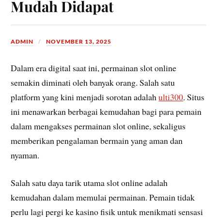
Mudah Didapat
ADMIN
NOVEMBER 13, 2025
Dalam era digital saat ini, permainan slot online
semakin diminati oleh banyak orang. Salah satu
platform yang kini menjadi sorotan adalah
ulti300
. Situs
ini menawarkan berbagai kemudahan bagi para pemain
dalam mengakses permainan slot online, sekaligus
memberikan pengalaman bermain yang aman dan
nyaman.
Salah satu daya tarik utama slot online adalah
kemudahan dalam memulai permainan. Pemain tidak
perlu lagi pergi ke kasino fisik untuk menikmati sensasi