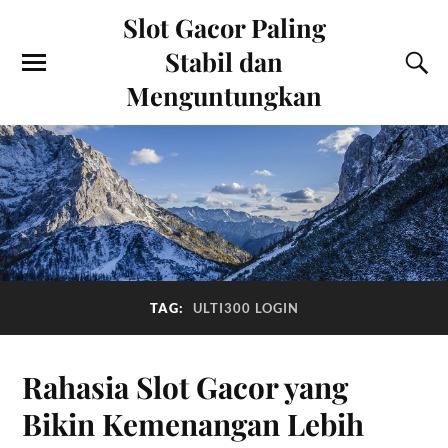
Slot Gacor Paling
Stabil dan
Menguntungkan
TAG:
ULTI300 LOGIN
Rahasia Slot Gacor yang
Bikin Kemenangan Lebih