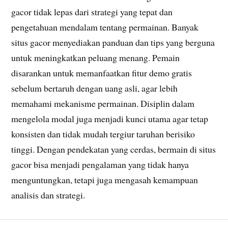
gacor tidak lepas dari strategi yang tepat dan
pengetahuan mendalam tentang permainan. Banyak
situs gacor menyediakan panduan dan tips yang berguna
untuk meningkatkan peluang menang. Pemain
disarankan untuk memanfaatkan fitur demo gratis
sebelum bertaruh dengan uang asli, agar lebih
memahami mekanisme permainan. Disiplin dalam
mengelola modal juga menjadi kunci utama agar tetap
konsisten dan tidak mudah tergiur taruhan berisiko
tinggi. Dengan pendekatan yang cerdas, bermain di situs
gacor bisa menjadi pengalaman yang tidak hanya
menguntungkan, tetapi juga mengasah kemampuan
analisis dan strategi.