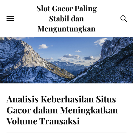
Slot Gacor Paling
Stabil dan
Menguntungkan
Analisis Keberhasilan Situs
Gacor dalam Meningkatkan
Volume Transaksi