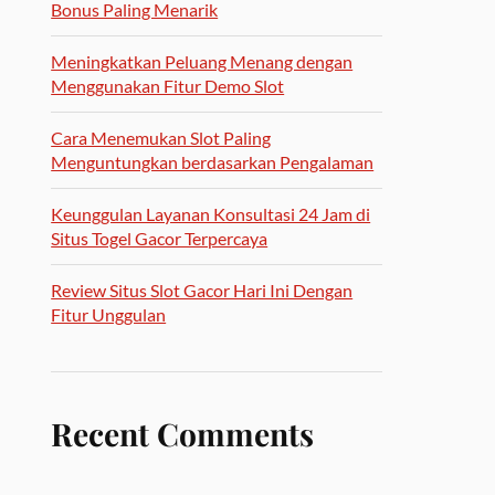
Bonus Paling Menarik
Meningkatkan Peluang Menang dengan
Menggunakan Fitur Demo Slot
Cara Menemukan Slot Paling
Menguntungkan berdasarkan Pengalaman
Keunggulan Layanan Konsultasi 24 Jam di
Situs Togel Gacor Terpercaya
Review Situs Slot Gacor Hari Ini Dengan
Fitur Unggulan
Recent Comments