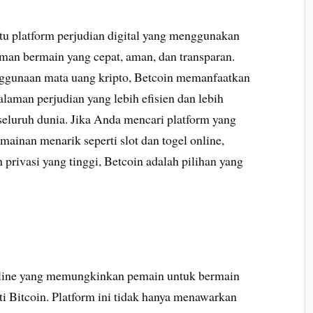
atu platform perjudian digital yang menggunakan
an bermain yang cepat, aman, dan transparan.
gunaan mata uang kripto, Betcoin memanfaatkan
laman perjudian yang lebih efisien dan lebih
eluruh dunia. Jika Anda mencari platform yang
ainan menarik seperti slot dan togel online,
privasi yang tinggi, Betcoin adalah pilihan yang
online yang memungkinkan pemain untuk bermain
i Bitcoin. Platform ini tidak hanya menawarkan