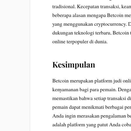
tradisional. Kecepatan transaksi, ke
beberapa alasan mengapa Betcoin men
yang menggunakan cryptocurrency. 
dukungan teknologi terbaru, Betcoin 
online terpopuler di dunia.
Kesimpulan
Betcoin merupakan platform judi on
kenyamanan bagi para pemain. Denga
memastikan bahwa setiap transaksi d
pemain dapat menikmati berbagai perm
Anda ingin merasakan pengalaman ber
adalah platform yang patut Anda cob