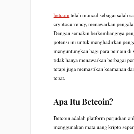
betcoin
telah muncul sebagai salah s
cryptocurrency, menawarkan pengalam
Dengan semakin berkembangnya peng
potensi ini untuk menghadirkan penga
menguntungkan bagi para pemain di s
tidak hanya menawarkan berbagai perm
tetapi juga memastikan keamanan dan 
tepat.
Apa Itu Betcoin?
Betcoin adalah platform perjudian 
menggunakan mata uang kripto sepert