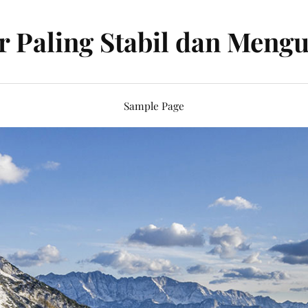
r Paling Stabil dan Men
Sample Page