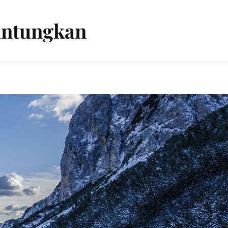
guntungkan