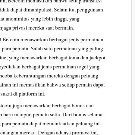
in, Betcoin memastikan bahwa setiap transaksi
idak dapat dimanipulasi. Selain itu, penggunaan
t anonimitas yang lebih tinggi, yang
aga privasi mereka saat bermain.
f
Betcoin menawarkan berbagai jenis permainan
eh para pemain. Salah satu permainan yang paling
nline, yang menawarkan berbagai tema dan jackpot
enyediakan berbagai jenis permainan togel yang
coba keberuntungan mereka dengan peluang
ainan ini memastikan bahwa setiap pemain dapat
kai di platform ini.
tcoin juga menawarkan berbagai bonus dan
n baru maupun pemain setia. Dari bonus selamat
 para pemain dapat memanfaatkan peluang ini
enangan mereka. Dengan adanya promosi ini,