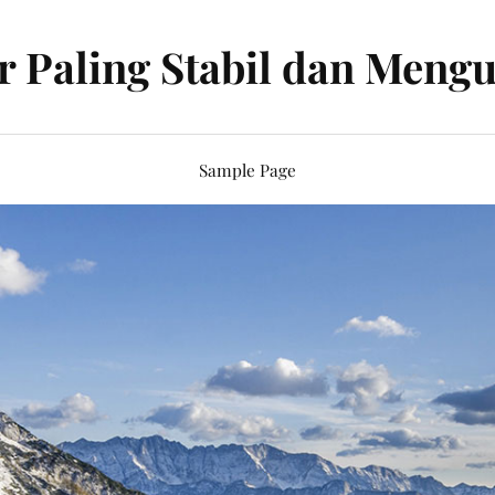
r Paling Stabil dan Men
Sample Page