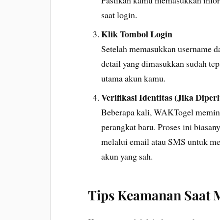
saat login.
Klik Tombol Login
Setelah memasukkan username dan
detail yang dimasukkan sudah te
utama akun kamu.
Verifikasi Identitas (Jika Diper
Beberapa kali, WAKTogel meminta 
perangkat baru. Proses ini biasa
melalui email atau SMS untuk me
akun yang sah.
Tips Keamanan Saat 