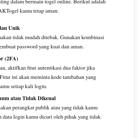
ing dalam bermain togel online. Berikut adalah
WAKTogel kamu tetap aman:
dan Unik
nakan tidak mudah ditebak. Gunakan kombinasi
membuat password yang kuat dan aman.
or (2FA)
aktifkan fitur autentikasi dua faktor jika
itur ini akan meminta kode tambahan yang
amu setiap kali login.
um atau Tidak Dikenal
akan perangkat publik atau yang tidak kamu
 data login kamu dicuri oleh pihak yang tidak