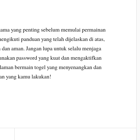
tama yang penting sebelum memulai permainan
mengikuti panduan yang telah dijelaskan di atas,
 dan aman. Jangan lupa untuk selalu menjaga
akan password yang kuat dan mengaktifkan
galaman bermain togel yang menyenangkan dan
han yang kamu lakukan!