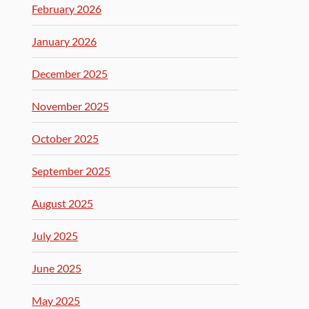
February 2026
January 2026
December 2025
November 2025
October 2025
September 2025
August 2025
July 2025
June 2025
May 2025