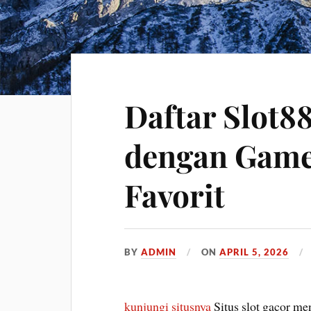
Daftar Slot8
dengan Game 
Favorit
BY
ADMIN
ON
APRIL 5, 2026
kunjungi situsnya
Situs slot gacor me