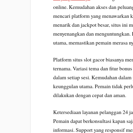
online. Kemudahan akses dan pelua
mencari platform yang menawarkan k
menarik dan jackpot besar, situs i
menyenangkan dan menguntungkan. Ke
utama, memastikan pemain merasa ny
Platform situs slot gacor biasanya m
ternama. Variasi tema dan fitur bon
dalam setiap sesi. Kemudahan dalam 
keunggulan utama. Pemain tidak perl
dilakukan dengan cepat dan aman.
Ketersediaan layanan pelanggan 24 jam
Pemain dapat berkonsultasi kapan s
informasi. Support yang responsif 