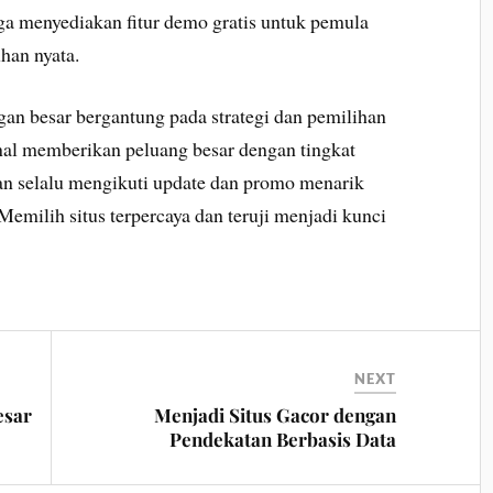
ga menyediakan fitur demo gratis untuk pemula
uhan nyata.
n besar bergantung pada strategi dan pemilihan
kenal memberikan peluang besar dengan tingkat
an selalu mengikuti update dan promo menarik
emilih situs terpercaya dan teruji menjadi kunci
NEXT
esar
Menjadi Situs Gacor dengan
Pendekatan Berbasis Data