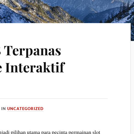
8 Terpanas
Interaktif
IN
UNCATEGORIZED
njadi pilihan utama para pecinta permainan slot