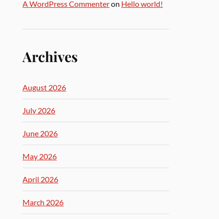
A WordPress Commenter
on
Hello world!
Archives
August 2026
July 2026
June 2026
May 2026
April 2026
March 2026