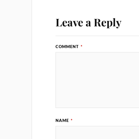
Leave a Reply
COMMENT
*
NAME
*