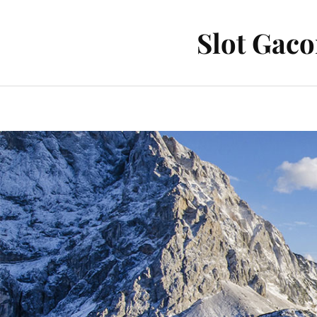
Slot Gaco