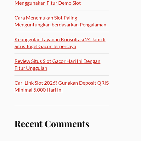
Menggunakan Fitur Demo Slot
Cara Menemukan Slot Paling
Menguntungkan berdasarkan Pengalaman
Keunggulan Layanan Konsultasi 24 Jam di
Situs Togel Gacor Terpercaya
Review Situs Slot Gacor Hari Ini Dengan
Fitur Unggulan
Cari Link Slot 2026? Gunakan Deposit QRIS
Minimal 5.000 Hari Ini
Recent Comments