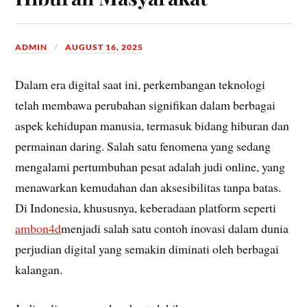
ADMIN
AUGUST 16, 2025
Dalam era digital saat ini, perkembangan teknologi
telah membawa perubahan signifikan dalam berbagai
aspek kehidupan manusia, termasuk bidang hiburan dan
permainan daring. Salah satu fenomena yang sedang
mengalami pertumbuhan pesat adalah judi online, yang
menawarkan kemudahan dan aksesibilitas tanpa batas.
Di Indonesia, khususnya, keberadaan platform seperti
ambon4d
menjadi salah satu contoh inovasi dalam dunia
perjudian digital yang semakin diminati oleh berbagai
kalangan.