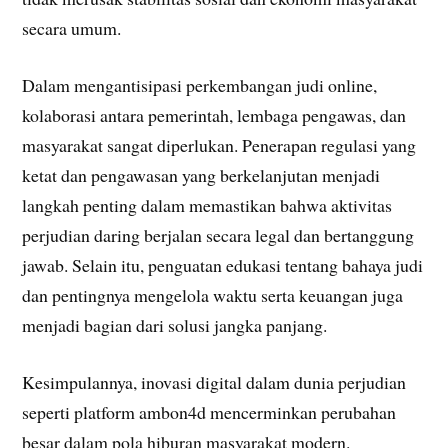
secara umum.
Dalam mengantisipasi perkembangan judi online,
kolaborasi antara pemerintah, lembaga pengawas, dan
masyarakat sangat diperlukan. Penerapan regulasi yang
ketat dan pengawasan yang berkelanjutan menjadi
langkah penting dalam memastikan bahwa aktivitas
perjudian daring berjalan secara legal dan bertanggung
jawab. Selain itu, penguatan edukasi tentang bahaya judi
dan pentingnya mengelola waktu serta keuangan juga
menjadi bagian dari solusi jangka panjang.
Kesimpulannya, inovasi digital dalam dunia perjudian
seperti platform ambon4d mencerminkan perubahan
besar dalam pola hiburan masyarakat modern.