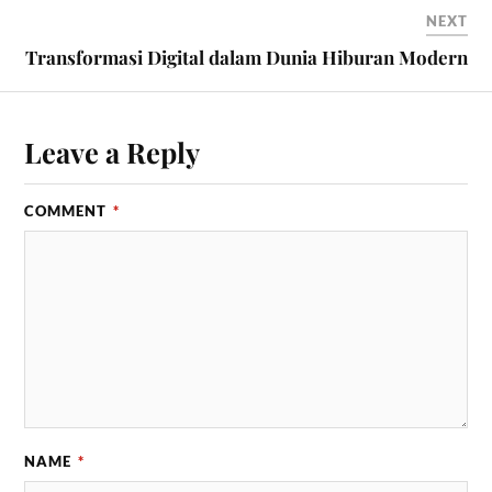
NEXT
Transformasi Digital dalam Dunia Hiburan Modern
Leave a Reply
COMMENT
*
NAME
*