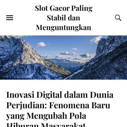
Slot Gacor Paling
Stabil dan
Menguntungkan
Inovasi Digital dalam Dunia
Perjudian: Fenomena Baru
yang Mengubah Pola
Hiburan Masyarakat