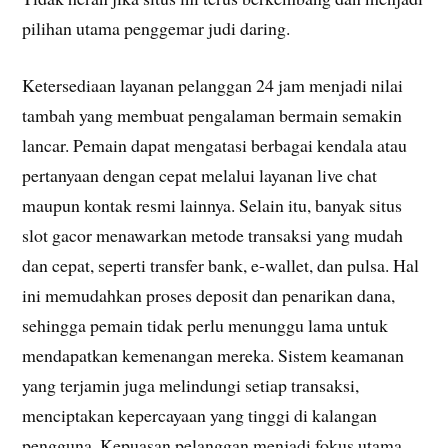
pilihan utama penggemar judi daring.
Ketersediaan layanan pelanggan 24 jam menjadi nilai
tambah yang membuat pengalaman bermain semakin
lancar. Pemain dapat mengatasi berbagai kendala atau
pertanyaan dengan cepat melalui layanan live chat
maupun kontak resmi lainnya. Selain itu, banyak situs
slot gacor menawarkan metode transaksi yang mudah
dan cepat, seperti transfer bank, e-wallet, dan pulsa. Hal
ini memudahkan proses deposit dan penarikan dana,
sehingga pemain tidak perlu menunggu lama untuk
mendapatkan kemenangan mereka. Sistem keamanan
yang terjamin juga melindungi setiap transaksi,
menciptakan kepercayaan yang tinggi di kalangan
pengguna. Kepuasan pelanggan menjadi fokus utama