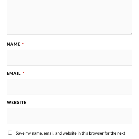
NAME
*
EMAIL
*
WEBSITE
Save my name, email, and website in this browser for the next