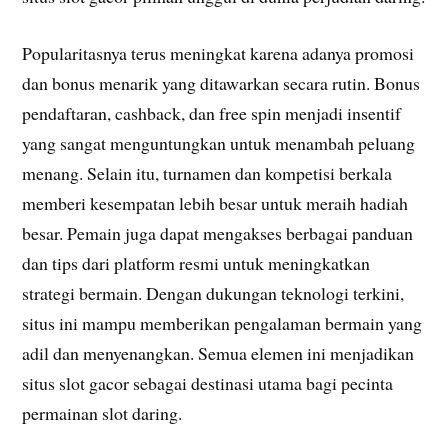
Popularitasnya terus meningkat karena adanya promosi
dan bonus menarik yang ditawarkan secara rutin. Bonus
pendaftaran, cashback, dan free spin menjadi insentif
yang sangat menguntungkan untuk menambah peluang
menang. Selain itu, turnamen dan kompetisi berkala
memberi kesempatan lebih besar untuk meraih hadiah
besar. Pemain juga dapat mengakses berbagai panduan
dan tips dari platform resmi untuk meningkatkan
strategi bermain. Dengan dukungan teknologi terkini,
situs ini mampu memberikan pengalaman bermain yang
adil dan menyenangkan. Semua elemen ini menjadikan
situs slot gacor sebagai destinasi utama bagi pecinta
permainan slot daring.