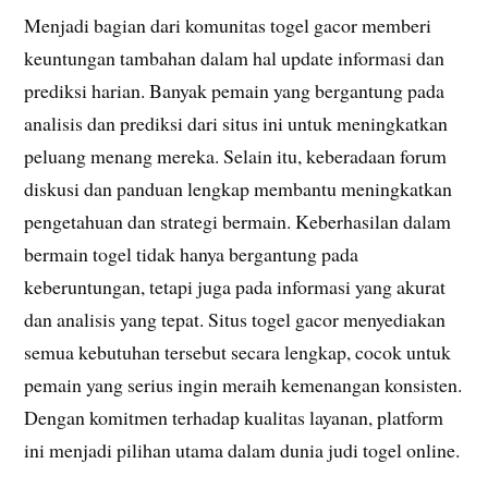
Menjadi bagian dari komunitas togel gacor memberi
keuntungan tambahan dalam hal update informasi dan
prediksi harian. Banyak pemain yang bergantung pada
analisis dan prediksi dari situs ini untuk meningkatkan
peluang menang mereka. Selain itu, keberadaan forum
diskusi dan panduan lengkap membantu meningkatkan
pengetahuan dan strategi bermain. Keberhasilan dalam
bermain togel tidak hanya bergantung pada
keberuntungan, tetapi juga pada informasi yang akurat
dan analisis yang tepat. Situs togel gacor menyediakan
semua kebutuhan tersebut secara lengkap, cocok untuk
pemain yang serius ingin meraih kemenangan konsisten.
Dengan komitmen terhadap kualitas layanan, platform
ini menjadi pilihan utama dalam dunia judi togel online.