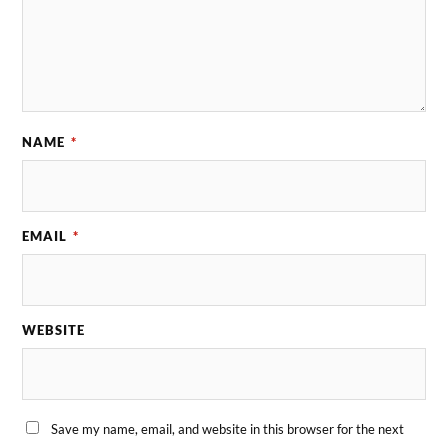
NAME
*
EMAIL
*
WEBSITE
Save my name, email, and website in this browser for the next