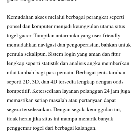
Kemudahan akses melalui berbagai perangkat seperti
ponsel dan komputer menjadi keunggulan utama situs
togel gacor. Tampilan antarmuka yang user-friendly
memudahkan navigasi dan pengoperasian, bahkan untuk
pemula sekalipun. Sistem login yang aman dan fitur
lengkap seperti statistik dan analisis angka memberikan
nilai tambah bagi para pemain. Berbagai jenis taruhan
seperti 2D, 3D, dan 4D tersedia lengkap dengan odds
kompetitif. Ketersediaan layanan pelanggan 24 jam juga
memastikan setiap masalah atau pertanyaan dapat
segera terselesaikan. Dengan segala keunggulan ini,
tidak heran jika situs ini mampu menarik banyak
penggemar togel dari berbagai kalangan.