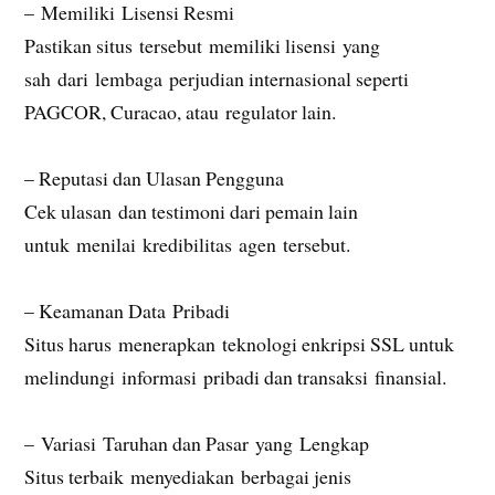
– Memiliki Lisensi Resmi
Pastikan situs tersebut memiliki lisensi yang
sah dari lembaga perjudian internasional seperti
PAGCOR, Curacao, atau regulator lain.
– Reputasi dan Ulasan Pengguna
Cek ulasan dan testimoni dari pemain lain
untuk menilai kredibilitas agen tersebut.
– Keamanan Data Pribadi
Situs harus menerapkan teknologi enkripsi SSL untuk
melindungi informasi pribadi dan transaksi finansial.
– Variasi Taruhan dan Pasar yang Lengkap
Situs terbaik menyediakan berbagai jenis