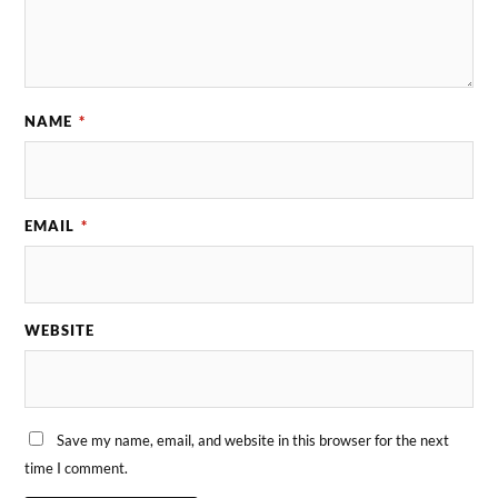
NAME
*
EMAIL
*
WEBSITE
Save my name, email, and website in this browser for the next
time I comment.