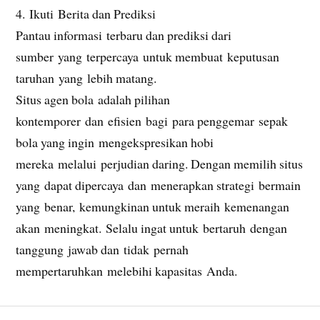
4. Ikuti Berita dan Prediksi
Pantau informasi terbaru dan prediksi dari
sumber yang terpercaya untuk membuat keputusan
taruhan yang lebih matang.
Situs agen bola adalah pilihan
kontemporer dan efisien bagi para penggemar sepak
bola yang ingin mengekspresikan hobi
mereka melalui perjudian daring. Dengan memilih situs
yang dapat dipercaya dan menerapkan strategi bermain
yang benar, kemungkinan untuk meraih kemenangan
akan meningkat. Selalu ingat untuk bertaruh dengan
tanggung jawab dan tidak pernah
mempertaruhkan melebihi kapasitas Anda.