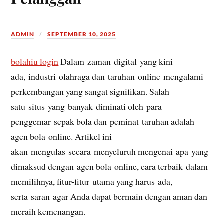
ADMIN
SEPTEMBER 10, 2025
bolahiu login
Dalam zaman digital yang kini
ada, industri olahraga dan taruhan online mengalami
perkembangan yang sangat signifikan. Salah
satu situs yang banyak diminati oleh para
penggemar sepak bola dan peminat taruhan adalah
agen bola online. Artikel ini
akan mengulas secara menyeluruh mengenai apa yang
dimaksud dengan agen bola online, cara terbaik dalam
memilihnya, fitur-fitur utama yang harus ada,
serta saran agar Anda dapat bermain dengan aman dan
meraih kemenangan.