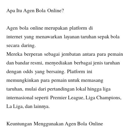
Apa Itu Agen Bola Online?
Agen bola online merupakan platform di
internet yang menawarkan layanan taruhan sepak bola
secara daring.
Mereka berperan sebagai jembatan antara para pemain
dan bandar resmi, menyediakan berbagai jenis taruhan
dengan odds yang bersaing. Platform ini
memungkinkan para pemain untuk memasang
taruhan, mulai dari pertandingan lokal hingga liga
internasional seperti Premier League, Liga Champions,
La Liga, dan lainnya.
Keuntungan Menggunakan Agen Bola Online