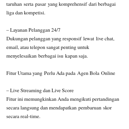
taruhan serta pasar yang komprehensif dari berbagai
liga dan kompetisi.
– Layanan Pelanggan 24/7
Dukungan pelanggan yang responsif lewat live chat,
email, atau telepon sangat penting untuk
menyelesaikan berbagai isu kapan saja.
Fitur Utama yang Perlu Ada pada Agen Bola Online
– Live Streaming dan Live Score
Fitur ini memungkinkan Anda mengikuti pertandingan
secara langsung dan mendapatkan pembaruan skor
secara real-time.