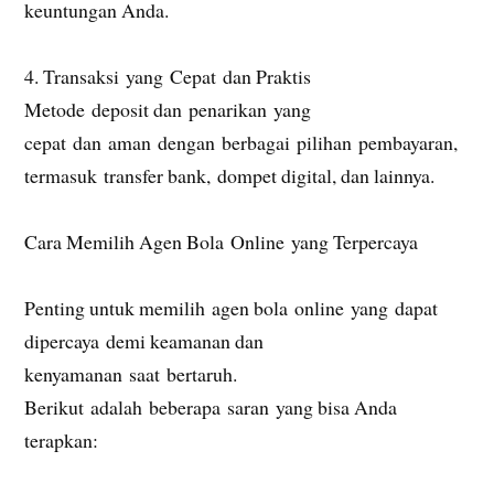
keuntungan Anda.
4. Transaksi yang Cepat dan Praktis
Metode deposit dan penarikan yang
cepat dan aman dengan berbagai pilihan pembayaran,
termasuk transfer bank, dompet digital, dan lainnya.
Cara Memilih Agen Bola Online yang Terpercaya
Penting untuk memilih agen bola online yang dapat
dipercaya demi keamanan dan
kenyamanan saat bertaruh.
Berikut adalah beberapa saran yang bisa Anda
terapkan: