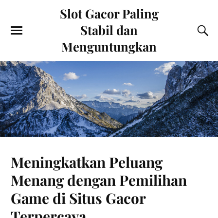
Slot Gacor Paling
Stabil dan
Menguntungkan
Meningkatkan Peluang
Menang dengan Pemilihan
Game di Situs Gacor
Terpercaya