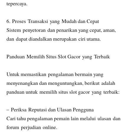
tepercaya.
6. Proses Transaksi yang Mudah dan Cepat
Sistem penyetoran dan penarikan yang cepat, aman,
dan dapat diandalkan merupakan ciri utama.
Panduan Memilih Situs Slot Gacor yang Terbaik
Untuk memastikan pengalaman bermain yang
menyenangkan dan menguntungkan, berikut adalah
panduan untuk memilih situs slot gacor yang terbaik:
– Periksa Reputasi dan Ulasan Pengguna
Cari tahu pengalaman pemain lain melalui ulasan dan
forum perjudian online.