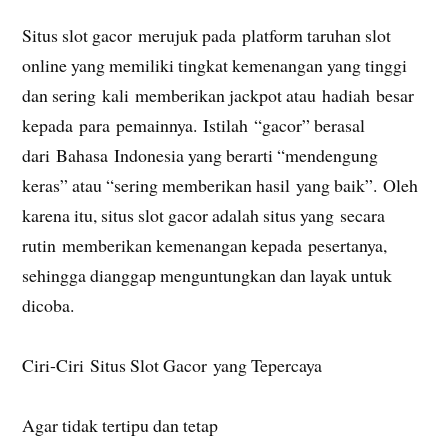
Situs slot gacor merujuk pada platform taruhan slot
online yang memiliki tingkat kemenangan yang tinggi
dan sering kali memberikan jackpot atau hadiah besar
kepada para pemainnya. Istilah “gacor” berasal
dari Bahasa Indonesia yang berarti “mendengung
keras” atau “sering memberikan hasil yang baik”. Oleh
karena itu, situs slot gacor adalah situs yang secara
rutin memberikan kemenangan kepada pesertanya,
sehingga dianggap menguntungkan dan layak untuk
dicoba.
Ciri-Ciri Situs Slot Gacor yang Tepercaya
Agar tidak tertipu dan tetap