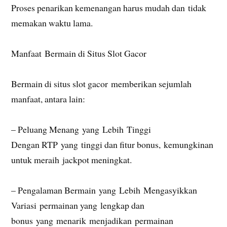
Proses penarikan kemenangan harus mudah dan tidak
memakan waktu lama.
Manfaat Bermain di Situs Slot Gacor
Bermain di situs slot gacor memberikan sejumlah
manfaat, antara lain:
– Peluang Menang yang Lebih Tinggi
Dengan RTP yang tinggi dan fitur bonus, kemungkinan
untuk meraih jackpot meningkat.
– Pengalaman Bermain yang Lebih Mengasyikkan
Variasi permainan yang lengkap dan
bonus yang menarik menjadikan permainan