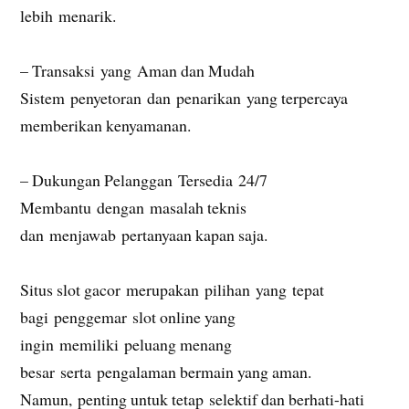
lebih menarik.
– Transaksi yang Aman dan Mudah
Sistem penyetoran dan penarikan yang terpercaya
memberikan kenyamanan.
– Dukungan Pelanggan Tersedia 24/7
Membantu dengan masalah teknis
dan menjawab pertanyaan kapan saja.
Situs slot gacor merupakan pilihan yang tepat
bagi penggemar slot online yang
ingin memiliki peluang menang
besar serta pengalaman bermain yang aman.
Namun, penting untuk tetap selektif dan berhati-hati