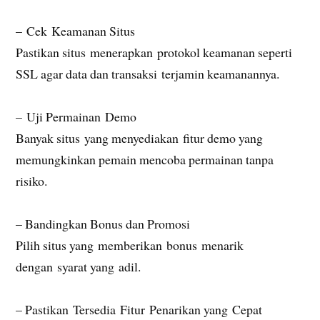
– Cek Keamanan Situs
Pastikan situs menerapkan protokol keamanan seperti
SSL agar data dan transaksi terjamin keamanannya.
– Uji Permainan Demo
Banyak situs yang menyediakan fitur demo yang
memungkinkan pemain mencoba permainan tanpa
risiko.
– Bandingkan Bonus dan Promosi
Pilih situs yang memberikan bonus menarik
dengan syarat yang adil.
– Pastikan Tersedia Fitur Penarikan yang Cepat