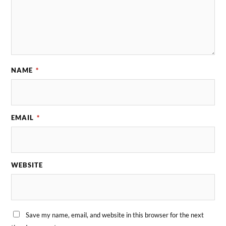
NAME
*
EMAIL
*
WEBSITE
Save my name, email, and website in this browser for the next