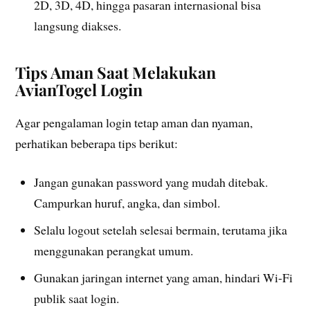
2D, 3D, 4D, hingga pasaran internasional bisa
langsung diakses.
Tips Aman Saat Melakukan
AvianTogel Login
Agar pengalaman login tetap aman dan nyaman,
perhatikan beberapa tips berikut:
Jangan gunakan password yang mudah ditebak.
Campurkan huruf, angka, dan simbol.
Selalu logout setelah selesai bermain, terutama jika
menggunakan perangkat umum.
Gunakan jaringan internet yang aman, hindari Wi-Fi
publik saat login.