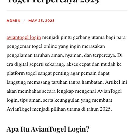
ADMIN
MAY 25, 2025
aviantogel login
menjadi pintu gerbang utama bagi para
penggemar togel online yang ingin merasakan
pengalaman taruhan aman, nyaman, dan terpercaya. Di
era digital seperti sekarang, akses cepat dan mudah ke
platform togel sangat penting agar pemain dapat
langsung memasang taruhan tanpa hambatan. Artikel ini
akan membahas secara lengkap mengenai AvianTogel
login, tips aman, serta keunggulan yang membuat
AvianTogel menjadi pilihan utama di tahun 2025.
Apa Itu AvianTogel Login?