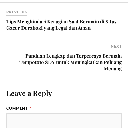
PREVIOUS
Tips Menghindari Kerugian Saat Bermain di Situs
Gacor Dorahoki yang Legal dan Aman
NEXT
Panduan Lengkap dan Terpercaya Bermain
Tempototo SDY untuk Meningkatkan Peluang
Menang
Leave a Reply
COMMENT
*