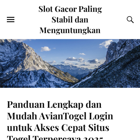
Slot Gacor Paling
Stabil dan
Menguntungkan
Panduan Lengkap dan
Mudah AvianTogel Login
untuk Akses Cepat Situs
Togel Terpercaya 2025