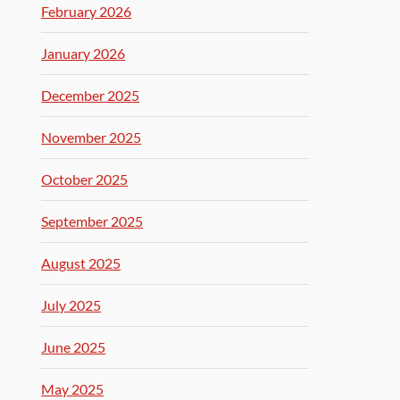
February 2026
January 2026
December 2025
November 2025
October 2025
September 2025
August 2025
July 2025
June 2025
May 2025