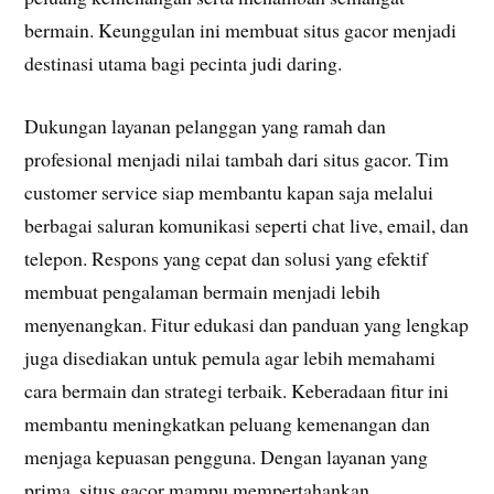
bermain. Keunggulan ini membuat situs gacor menjadi
destinasi utama bagi pecinta judi daring.
Dukungan layanan pelanggan yang ramah dan
profesional menjadi nilai tambah dari situs gacor. Tim
customer service siap membantu kapan saja melalui
berbagai saluran komunikasi seperti chat live, email, dan
telepon. Respons yang cepat dan solusi yang efektif
membuat pengalaman bermain menjadi lebih
menyenangkan. Fitur edukasi dan panduan yang lengkap
juga disediakan untuk pemula agar lebih memahami
cara bermain dan strategi terbaik. Keberadaan fitur ini
membantu meningkatkan peluang kemenangan dan
menjaga kepuasan pengguna. Dengan layanan yang
prima, situs gacor mampu mempertahankan