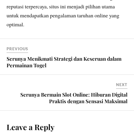
reputasi terpercaya, situs ini menjadi pilihan utama
untuk mendapatkan pengalaman taruhan online yang
optimal.
PREVIOUS
Serunya Menikmati Strategi dan Keseruan dalam
Permainan Togel
NEXT
Serunya Bermain Slot Online: Hiburan Digital
Praktis dengan Sensasi Maksimal
Leave a Reply