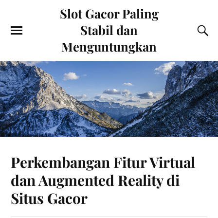
Slot Gacor Paling
Stabil dan
Menguntungkan
Perkembangan Fitur Virtual
dan Augmented Reality di
Situs Gacor