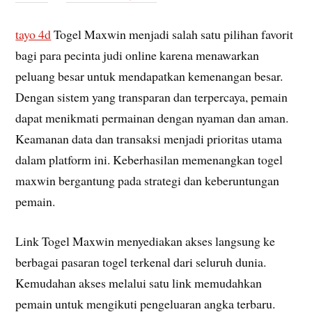
tayo 4d
Togel Maxwin menjadi salah satu pilihan favorit
bagi para pecinta judi online karena menawarkan
peluang besar untuk mendapatkan kemenangan besar.
Dengan sistem yang transparan dan terpercaya, pemain
dapat menikmati permainan dengan nyaman dan aman.
Keamanan data dan transaksi menjadi prioritas utama
dalam platform ini. Keberhasilan memenangkan togel
maxwin bergantung pada strategi dan keberuntungan
pemain.
Link Togel Maxwin menyediakan akses langsung ke
berbagai pasaran togel terkenal dari seluruh dunia.
Kemudahan akses melalui satu link memudahkan
pemain untuk mengikuti pengeluaran angka terbaru.