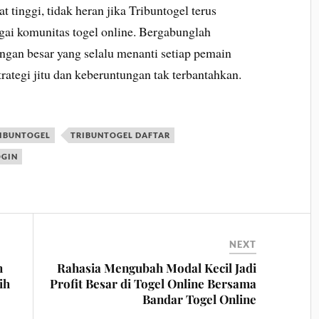
t tinggi, tidak heran jika Tribuntogel terus
ai komunitas togel online. Bergabunglah
ngan besar yang selalu menanti setiap pemain
ategi jitu dan keberuntungan tak terbantahkan.
IBUNTOGEL
TRIBUNTOGEL DAFTAR
OGIN
NEXT
m
Rahasia Mengubah Modal Kecil Jadi
ih
Profit Besar di Togel Online Bersama
Bandar Togel Online