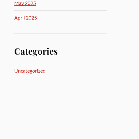
May 2025
April 2025
Categories
Uncategorized