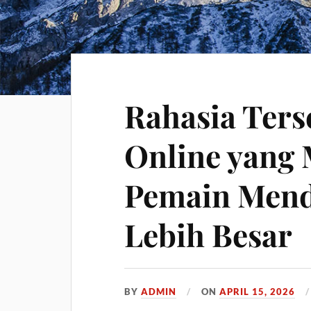
Rahasia Ter
Online yang
Pemain Mend
Lebih Besar
BY
ADMIN
ON
APRIL 15, 2026