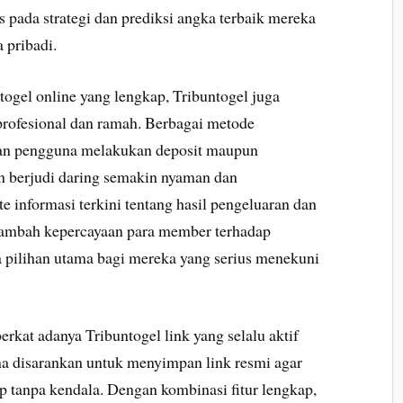
 pada strategi dan prediksi angka terbaik mereka
 pribadi.
ogel online yang lengkap, Tribuntogel juga
profesional dan ramah. Berbagai metode
an pengguna melakukan deposit maupun
 berjudi daring semakin nyaman dan
e informasi terkini tentang hasil pengeluaran dan
enambah kepercayaan para member terhadap
ya pilihan utama bagi mereka yang serius menekuni
erkat adanya Tribuntogel link yang selalu aktif
na disarankan untuk menyimpan link resmi agar
p tanpa kendala. Dengan kombinasi fitur lengkap,