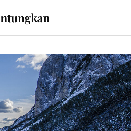
guntungkan