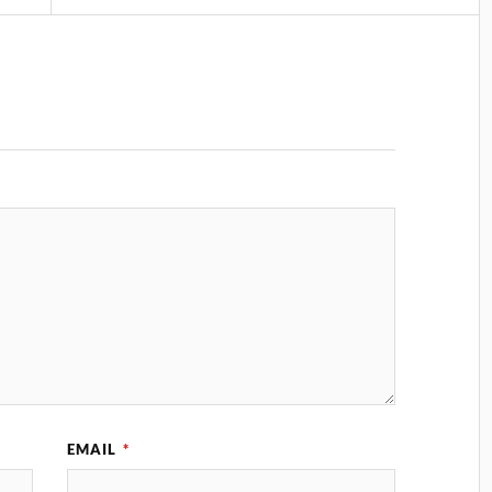
EMAIL
*