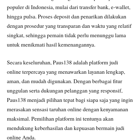
populer di Indonesia, mulai dari transfer bank, e-wallet,
hingga pulsa. Proses deposit dan penarikan dilakukan
dengan prosedur yang transparan dan waktu yang relatif
singkat, sehingga pemain tidak perlu menunggu lama
untuk menikmati hasil kemenangannya.
Secara keseluruhan, Paus138 adalah platform judi
online terpercaya yang menawarkan layanan lengkap,
aman, dan mudah digunakan. Dengan berbagai fitur
unggulan serta dukungan pelanggan yang responsif,
Paus138 menjadi pilihan tepat bagi siapa saja yang ingin
merasakan sensasi taruhan online dengan kenyamanan
maksimal. Pemilihan platform ini tentunya akan
mendukung keberhasilan dan kepuasan bermain judi
online Anda.