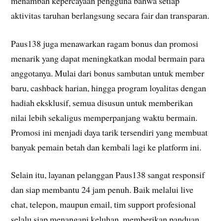
menambah kepercayaan pengguna bahwa setiap
aktivitas taruhan berlangsung secara fair dan transparan.
Paus138 juga menawarkan ragam bonus dan promosi
menarik yang dapat meningkatkan modal bermain para
anggotanya. Mulai dari bonus sambutan untuk member
baru, cashback harian, hingga program loyalitas dengan
hadiah eksklusif, semua disusun untuk memberikan
nilai lebih sekaligus memperpanjang waktu bermain.
Promosi ini menjadi daya tarik tersendiri yang membuat
banyak pemain betah dan kembali lagi ke platform ini.
Selain itu, layanan pelanggan Paus138 sangat responsif
dan siap membantu 24 jam penuh. Baik melalui live
chat, telepon, maupun email, tim support profesional
selalu siap menangani keluhan, memberikan panduan,