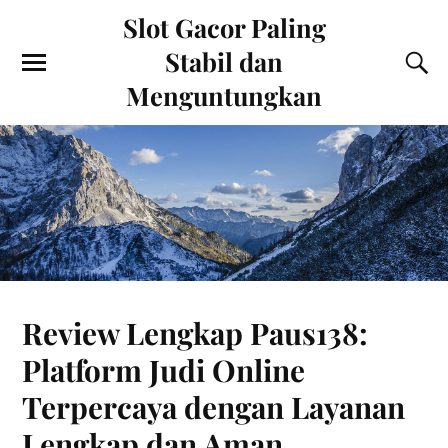
Slot Gacor Paling
Stabil dan
Menguntungkan
Review Lengkap Paus138:
Platform Judi Online
Terpercaya dengan Layanan
Lengkap dan Aman