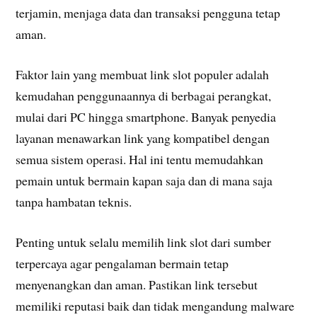
terjamin, menjaga data dan transaksi pengguna tetap
aman.
Faktor lain yang membuat link slot populer adalah
kemudahan penggunaannya di berbagai perangkat,
mulai dari PC hingga smartphone. Banyak penyedia
layanan menawarkan link yang kompatibel dengan
semua sistem operasi. Hal ini tentu memudahkan
pemain untuk bermain kapan saja dan di mana saja
tanpa hambatan teknis.
Penting untuk selalu memilih link slot dari sumber
terpercaya agar pengalaman bermain tetap
menyenangkan dan aman. Pastikan link tersebut
memiliki reputasi baik dan tidak mengandung malware