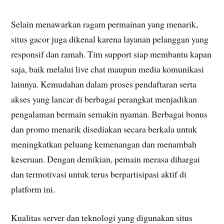
Selain menawarkan ragam permainan yang menarik,
situs gacor juga dikenal karena layanan pelanggan yang
responsif dan ramah. Tim support siap membantu kapan
saja, baik melalui live chat maupun media komunikasi
lainnya. Kemudahan dalam proses pendaftaran serta
akses yang lancar di berbagai perangkat menjadikan
pengalaman bermain semakin nyaman. Berbagai bonus
dan promo menarik disediakan secara berkala untuk
meningkatkan peluang kemenangan dan menambah
keseruan. Dengan demikian, pemain merasa dihargai
dan termotivasi untuk terus berpartisipasi aktif di
platform ini.
Kualitas server dan teknologi yang digunakan situs