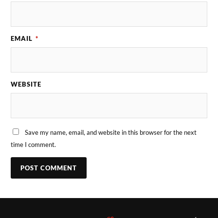
EMAIL
*
WEBSITE
Save my name, email, and website in this browser for the next
time I comment.