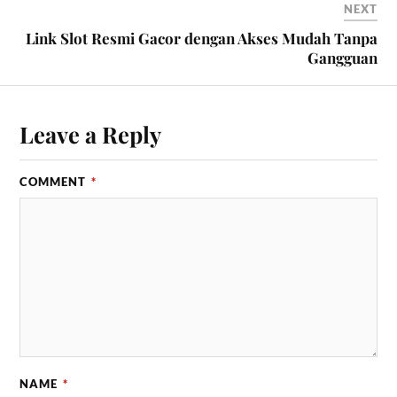
NEXT
Link Slot Resmi Gacor dengan Akses Mudah Tanpa
Gangguan
Leave a Reply
COMMENT
*
NAME
*