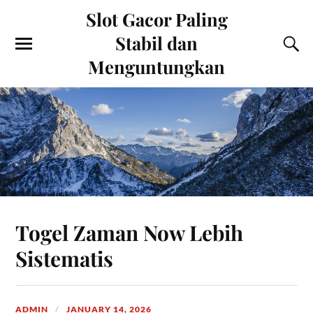
Slot Gacor Paling
Stabil dan
Menguntungkan
Togel Zaman Now Lebih
Sistematis
ADMIN
JANUARY 14, 2026