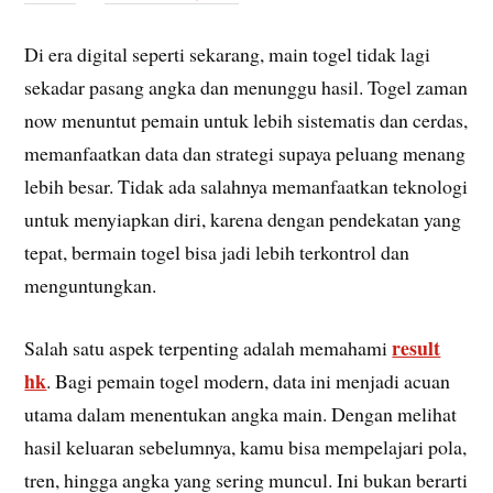
Di era digital seperti sekarang, main togel tidak lagi
sekadar pasang angka dan menunggu hasil. Togel zaman
now menuntut pemain untuk lebih sistematis dan cerdas,
memanfaatkan data dan strategi supaya peluang menang
lebih besar. Tidak ada salahnya memanfaatkan teknologi
untuk menyiapkan diri, karena dengan pendekatan yang
tepat, bermain togel bisa jadi lebih terkontrol dan
menguntungkan.
result
Salah satu aspek terpenting adalah memahami
hk
. Bagi pemain togel modern, data ini menjadi acuan
utama dalam menentukan angka main. Dengan melihat
hasil keluaran sebelumnya, kamu bisa mempelajari pola,
tren, hingga angka yang sering muncul. Ini bukan berarti