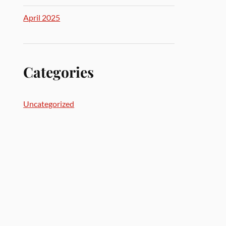
April 2025
Categories
Uncategorized