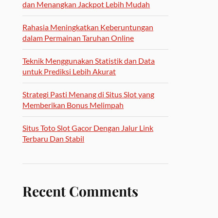
dan Menangkan Jackpot Lebih Mudah
Rahasia Meningkatkan Keberuntungan
dalam Permainan Taruhan Online
Teknik Menggunakan Statistik dan Data
untuk Prediksi Lebih Akurat
Strategi Pasti Menang di Situs Slot yang
Memberikan Bonus Melimpah
Situs Toto Slot Gacor Dengan Jalur Link
Terbaru Dan Stabil
Recent Comments