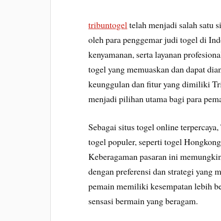
tribuntogel
telah menjadi salah satu s
oleh para penggemar judi togel di 
kenyamanan, serta layanan profesion
togel yang memuaskan dan dapat dian
keunggulan dan fitur yang dimiliki Tr
menjadi pilihan utama bagi para pema
Sebagai situs togel online terpercaya
togel populer, seperti togel Hongkong
Keberagaman pasaran ini memungkink
dengan preferensi dan strategi yang 
pemain memiliki kesempatan lebih b
sensasi bermain yang beragam.