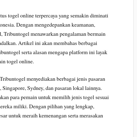
itus togel online terpercaya yang semakin diminati
Indonesia. Dengan mengedepankan keamanan,
al, Tribuntogel menawarkan pengalaman bermain
dalkan. Artikel ini akan membahas berbagai
ibuntogel serta alasan mengapa platform ini layak
in togel online.
, Tribuntogel menyediakan berbagai jenis pasaran
, Singapore, Sydney, dan pasaran lokal lainnya.
an para pemain untuk memilih jenis togel sesuai
mereka miliki. Dengan pilihan yang lengkap,
esar untuk meraih kemenangan serta merasakan