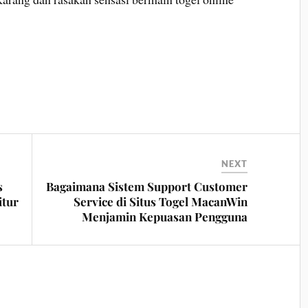
NEXT
s
Bagaimana Sistem Support Customer
itur
Service di Situs Togel MacanWin
Menjamin Kepuasan Pengguna