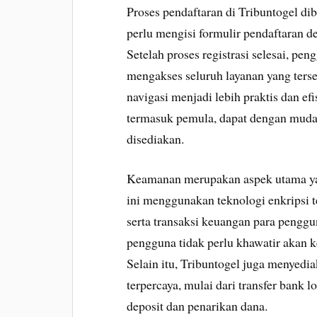
Proses pendaftaran di Tribuntogel di
perlu mengisi formulir pendaftaran d
Setelah proses registrasi selesai, p
mengakses seluruh layanan yang terse
navigasi menjadi lebih praktis dan ef
termasuk pemula, dapat dengan muda
disediakan.
Keamanan merupakan aspek utama yang
ini menggunakan teknologi enkripsi t
serta transaksi keuangan para pengg
pengguna tidak perlu khawatir akan 
Selain itu, Tribuntogel juga menyed
terpercaya, mulai dari transfer bank
deposit dan penarikan dana.