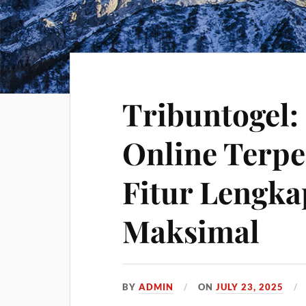
Tribuntogel: 
Online Terp
Fitur Lengk
Maksimal
BY
ADMIN
ON
JULY 23, 2025