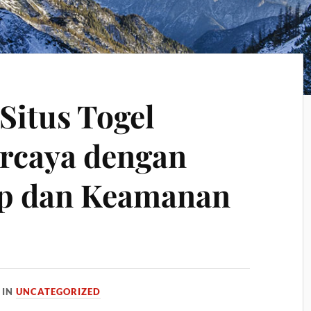
Situs Togel
ercaya dengan
ap dan Keamanan
IN
UNCATEGORIZED